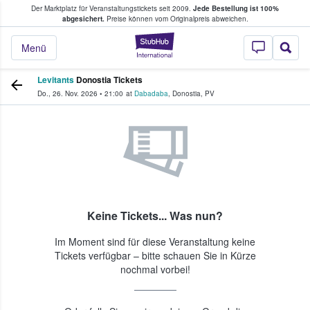
Der Marktplatz für Veranstaltungstickets seit 2009.
Jede Bestellung ist 100%
ans Tickets kaufen & verkaufen
abgesichert.
Preise können vom Originalpreis abweichen.
StubHub - Wo Fans
Menü
Levitants
Donostia Tickets
Do., 26. Nov. 2026
•
21:00
at
Dabadaba
,
Donostia
,
PV
Keine Tickets... Was nun?
Im Moment sind für diese Veranstaltung keine
Tickets verfügbar – bitte schauen Sie in Kürze
nochmal vorbei!