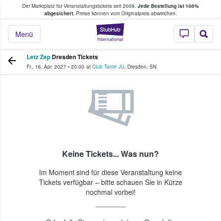
Der Marktplatz für Veranstaltungstickets seit 2009.
Jede Bestellung ist 100%
ans Tickets kaufen & verkaufen
abgesichert.
Preise können vom Originalpreis abweichen.
StubHub - Wo Fans
Menü
Letz Zep
Dresden Tickets
Fr., 16. Apr. 2027
•
20:00
at
Club Tante JU
,
Dresden
,
SN
Keine Tickets... Was nun?
Im Moment sind für diese Veranstaltung keine
Tickets verfügbar – bitte schauen Sie in Kürze
nochmal vorbei!