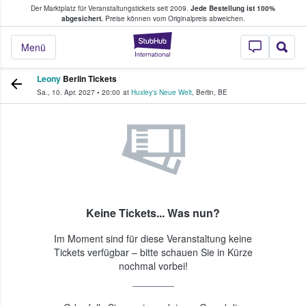
Der Marktplatz für Veranstaltungstickets seit 2009.
Jede Bestellung ist 100%
ans Tickets kaufen & verkaufen
abgesichert.
Preise können vom Originalpreis abweichen.
StubHub - Wo Fans
Menü
Leony
Berlin Tickets
Sa., 10. Apr. 2027
•
20:00
at
Huxley's Neue Welt
,
Berlin
,
BE
Keine Tickets... Was nun?
Im Moment sind für diese Veranstaltung keine
Tickets verfügbar – bitte schauen Sie in Kürze
nochmal vorbei!