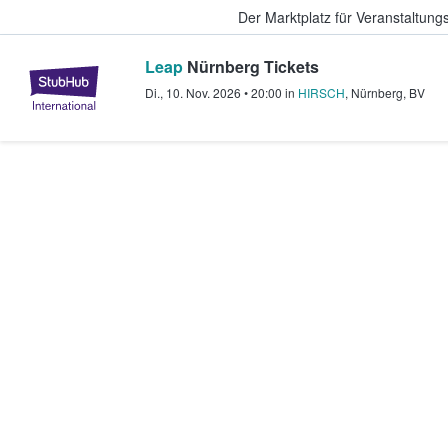
Der Marktplatz für Veranstaltungs
Leap
Nürnberg Tickets
StubHub - Wo Fans Tickets kauf
Di., 10. Nov. 2026
•
20:00
in
HIRSCH
,
Nürnberg
,
BV