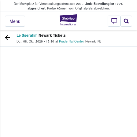
Der Marktplatz für Veranstaltungstickets seit 2009.
Jede Bestellung ist 100%
ans Tickets kaufen & verkaufen
abgesichert.
Preise können vom Originalpreis abweichen.
StubHub - Wo Fans
Menü
Le Sserafim
Newark Tickets
Do., 08. Okt. 2026
•
19:30
at
Prudential Center
,
Newark
,
NJ