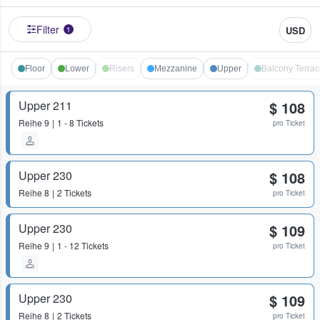
Filter
USD
1
Floor
Lower
Risers
Mezzanine
Upper
Balcony Terrac
Upper 211
$ 108
Reihe
9
1 - 8 Tickets
pro Ticket
Upper 230
$ 108
Reihe
8
2 Tickets
pro Ticket
Upper 230
$ 109
Reihe
9
1 - 12 Tickets
pro Ticket
Upper 230
$ 109
Reihe
8
2 Tickets
pro Ticket