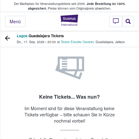
Der Marktplatz für Veranstaltungstickets seit 2009.
Jede Bestellung ist 100%
ans Tickets kaufen & verkaufen
abgesichert.
Preise können vom Originalpreis abweichen.
StubHub - Wo Fans
Menü
Lagos
Guadalajara Tickets
Do., 17. Sep. 2026
•
20:00
at
Teatro Estudio Cavaret
,
Guadalajara
,
Jalisco
Keine Tickets... Was nun?
Im Moment sind für diese Veranstaltung keine
Tickets verfügbar – bitte schauen Sie in Kürze
nochmal vorbei!