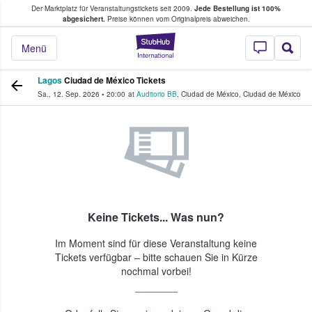
Der Marktplatz für Veranstaltungstickets seit 2009.
Jede Bestellung ist 100%
ans Tickets kaufen & verkaufen
abgesichert.
Preise können vom Originalpreis abweichen.
StubHub - Wo Fans
Menü
Lagos
Ciudad de México Tickets
Sa., 12. Sep. 2026
•
20:00
at
Auditorio BB
,
Ciudad de México
,
Ciudad de México
Keine Tickets... Was nun?
Im Moment sind für diese Veranstaltung keine
Tickets verfügbar – bitte schauen Sie in Kürze
nochmal vorbei!