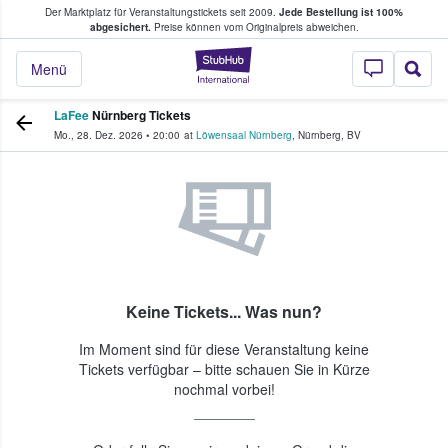
Der Marktplatz für Veranstaltungstickets seit 2009.
Jede Bestellung ist 100%
ans Tickets kaufen & verkaufen
abgesichert.
Preise können vom Originalpreis abweichen.
StubHub - Wo Fans
Menü
LaFee
Nürnberg Tickets
Mo., 28. Dez. 2026
•
20:00
at
Löwensaal Nürnberg
,
Nürnberg
,
BV
Keine Tickets... Was nun?
Im Moment sind für diese Veranstaltung keine
Tickets verfügbar – bitte schauen Sie in Kürze
nochmal vorbei!