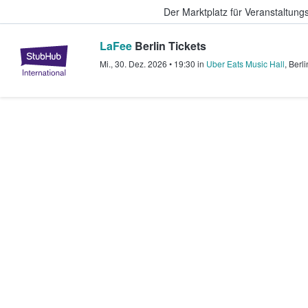
Der Marktplatz für Veranstaltungs
LaFee
Berlin Tickets
StubHub - Wo Fans Tickets kauf
Mi., 30. Dez. 2026
•
19:30
in
Uber Eats Music Hall
,
Berli