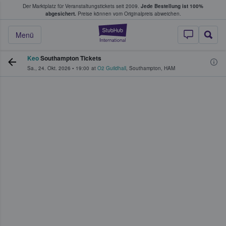
Der Marktplatz für Veranstaltungstickets seit 2009.
Jede Bestellung ist 100%
ans Tickets kaufen & verkaufen
abgesichert.
Preise können vom Originalpreis abweichen.
StubHub - Wo Fans
Menü
Keo
Southampton Tickets
Sa., 24. Okt. 2026
•
19:00
at
O2 Guildhall
,
Southampton
,
HAM