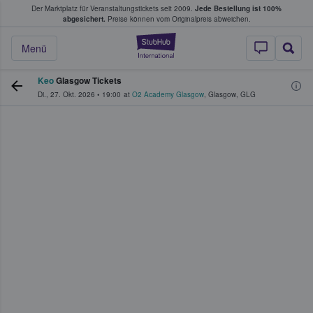
Der Marktplatz für Veranstaltungstickets seit 2009.
Jede Bestellung ist 100%
ans Tickets kaufen & verkaufen
abgesichert.
Preise können vom Originalpreis abweichen.
StubHub - Wo Fans
Menü
Keo
Glasgow Tickets
Di., 27. Okt. 2026
•
19:00
at
O2 Academy Glasgow
,
Glasgow
,
GLG