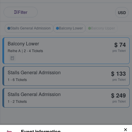
Filter
USD
Stalls General Admission
Balcony Lower
Balcony Upper
Balcony Lower
$ 74
Reihe
A
2 - 4 Tickets
pro Ticket
Stalls General Admission
$ 133
1 - 6 Tickets
pro Ticket
Stalls General Admission
$ 249
1 - 2 Tickets
pro Ticket
Event information