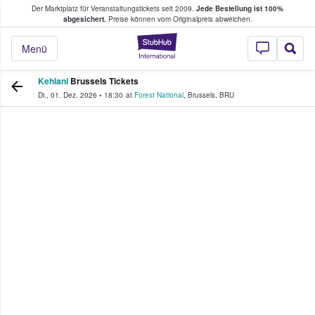
Der Marktplatz für Veranstaltungstickets seit 2009.
Jede Bestellung ist 100%
ans Tickets kaufen & verkaufen
abgesichert.
Preise können vom Originalpreis abweichen.
StubHub - Wo Fans
Menü
Kehlani
Brussels Tickets
Di., 01. Dez. 2026
•
18:30
at
Forest National
,
Brussels
,
BRU