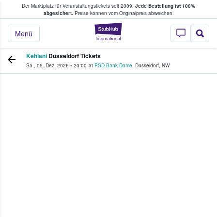
Der Marktplatz für Veranstaltungstickets seit 2009.
Jede Bestellung ist 100%
ans Tickets kaufen & verkaufen
abgesichert.
Preise können vom Originalpreis abweichen.
StubHub - Wo Fans
Menü
Kehlani
Düsseldorf Tickets
Sa., 05. Dez. 2026
•
20:00
at
PSD Bank Dome
,
Düsseldorf
,
NW