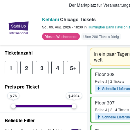
Der Marktplatz für Veranstaltungs
Kehlani
Chicago Tickets
StubHub - Wo Fans Tickets kauf
So., 09. Aug. 2026
•
18:30
in
Huntington Bank Pavilion a
Dieses Wochenende
Über 200 Tickets übrig
Ticketanzahl
In ein paar Tagen 
weit!
1
2
3
4
5+
Floor 308
Reihe
J
2 Tickets
Preis pro Ticket
Schnelle Lieferu
$ 76
$ 420
Floor 307
Reihe
J
2 - 4 Tickets
Schnelle Lieferu
Beliebte Filter