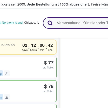
tickets seit 2009.
Jede Bestellung ist 100% abgesichert.
Preise könn
en & verkaufen
t Northerly Island
,
Chicago
,
IL
ist es so
02
12
00
41
:
:
:
days
hours
min
sec
$ 77
pro Ticket
ng
$ 78
pro Ticket
ng