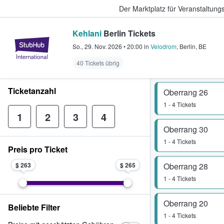
Der Marktplatz für Veranstaltungs
Kehlani
Berlin Tickets
StubHub - Wo Fans Tickets kauf
So., 29. Nov. 2026
•
20:00
in
Velodrom
,
Berlin
,
BE
40 Tickets übrig
Ticketanzahl
Oberrang 26
1 - 4 Tickets
1
2
3
4
Oberrang 30
1 - 4 Tickets
Preis pro Ticket
$ 263
$ 265
Oberrang 28
1 - 4 Tickets
Oberrang 20
Beliebte Filter
1 - 4 Tickets