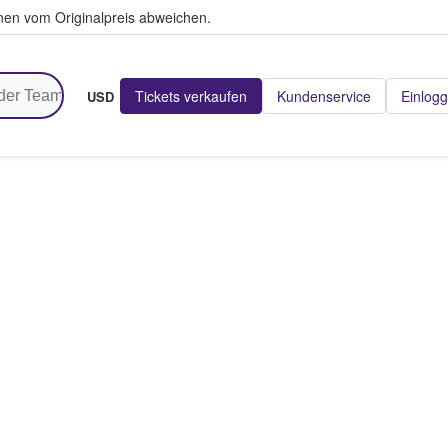
en vom Originalpreis abweichen.
Tickets verkaufen
Kundenservice
Einlog
USD