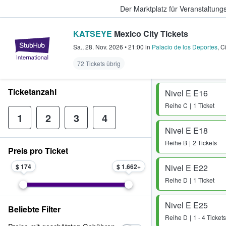
Der Marktplatz für Veranstaltungs
KATSEYE
Mexico City Tickets
StubHub - Wo Fans Tickets kauf
Sa., 28. Nov. 2026
•
21:00
in
Palacio de los Deportes
,
C
72 Tickets übrig
Ticketanzahl
Nivel E E16
Reihe
C
1 Ticket
1
2
3
4
Nivel E E18
Reihe
B
2 Tickets
Preis pro Ticket
$ 174
$ 1.662
Nivel E E22
Reihe
D
1 Ticket
Nivel E E25
Beliebte Filter
Reihe
D
1 - 4 Tickets