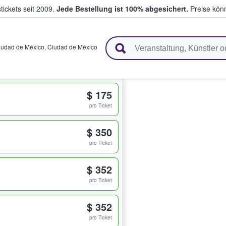
tickets seit 2009.
Jede Bestellung ist 100% abgesichert.
Preise könn
en & verkaufen
iudad de México
,
Ciudad de México
$ 175
pro Ticket
$ 350
pro Ticket
$ 352
pro Ticket
$ 352
pro Ticket