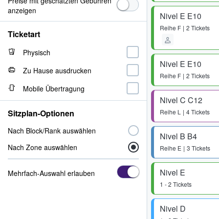
Preise mit geschätzten Gebühren
anzeigen
Nivel E E10
Reihe
F
2 Tickets
Ticketart
Physisch
Nivel E E10
Zu Hause ausdrucken
Reihe
F
2 Tickets
Mobile Übertragung
Nivel C C12
Sitzplan-Optionen
Reihe
L
4 Tickets
Nach Block/Rank auswählen
Nivel B B4
Nach Zone auswählen
Reihe
E
3 Tickets
Nivel E
Mehrfach-Auswahl erlauben
1 - 2 Tickets
Nivel D