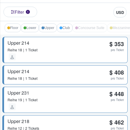
Filter
USD
1
Floor
Lower
Upper
Club
Concourse Suite
Mezzanine
Upper 214
$ 353
Reihe
18
1 Ticket
pro Ticket
Upper 214
$ 408
Reihe
18
1 Ticket
pro Ticket
Upper 231
$ 448
Reihe
19
1 Ticket
pro Ticket
Upper 218
$ 462
Reihe
12
2 Tickets
pro Ticket