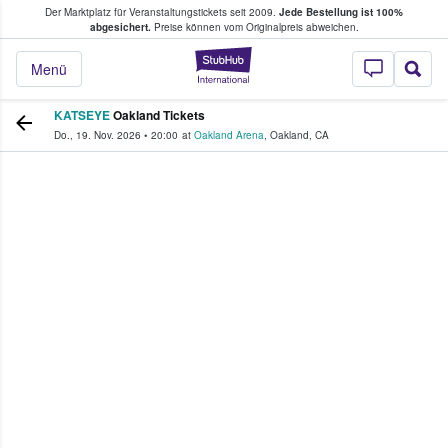
Der Marktplatz für Veranstaltungstickets seit 2009.
Jede Bestellung ist 100%
ans Tickets kaufen & verkaufen
abgesichert.
Preise können vom Originalpreis abweichen.
StubHub - Wo Fans
Menü
KATSEYE
Oakland Tickets
Do., 19. Nov. 2026
•
20:00
at
Oakland Arena
,
Oakland
,
CA