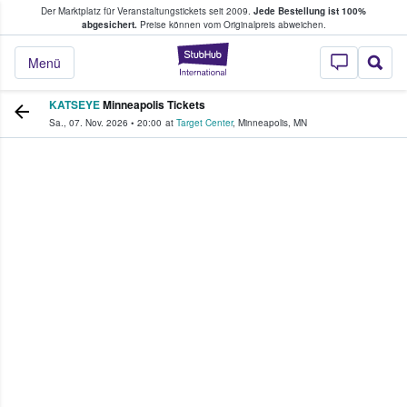
Der Marktplatz für Veranstaltungstickets seit 2009.
Jede Bestellung ist 100%
ans Tickets kaufen & verkaufen
abgesichert.
Preise können vom Originalpreis abweichen.
StubHub - Wo Fans
Menü
KATSEYE
Minneapolis Tickets
Sa., 07. Nov. 2026
•
20:00
at
Target Center
,
Minneapolis
,
MN