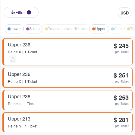
Filter
USD
1
Lower
Suites
Treasure Island Terrace
Upper
Club
Th
Upper 236
$ 245
Reihe
X
1 Ticket
pro Ticket
Upper 236
$ 251
Reihe
X
1 Ticket
pro Ticket
Upper 238
$ 253
Reihe
s
1 Ticket
pro Ticket
Upper 213
$ 281
Reihe
N
1 Ticket
pro Ticket