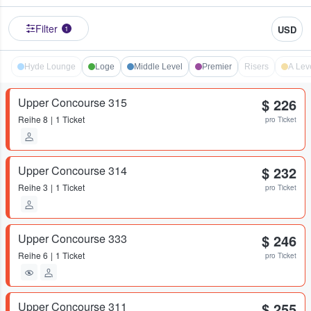
Filter
USD
1
Hyde Lounge
Loge
Middle Level
Premier
Risers
A Lev
Upper Concourse 315
$ 226
Reihe
8
1 Ticket
pro Ticket
Upper Concourse 314
$ 232
Reihe
3
1 Ticket
pro Ticket
Upper Concourse 333
$ 246
Reihe
6
1 Ticket
pro Ticket
Upper Concourse 311
$ 255