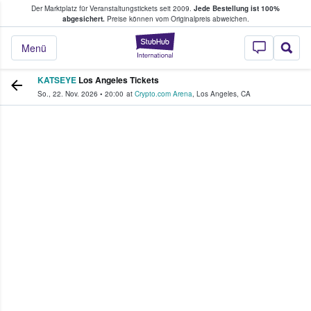
Der Marktplatz für Veranstaltungstickets seit 2009.
Jede Bestellung ist 100%
ans Tickets kaufen & verkaufen
abgesichert.
Preise können vom Originalpreis abweichen.
StubHub - Wo Fans
Menü
KATSEYE
Los Angeles Tickets
So., 22. Nov. 2026
•
20:00
at
Crypto.com Arena
,
Los Angeles
,
CA