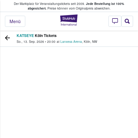
Der Marktplatz für Veranstaltungstickets seit 2009.
Jede Bestellung ist 100%
ans Tickets kaufen & verkaufen
abgesichert.
Preise können vom Originalpreis abweichen.
StubHub - Wo Fans
Menü
KATSEYE
Köln Tickets
So., 13. Sep. 2026
•
20:00
at
Lanxess Arena
,
Köln
,
NW