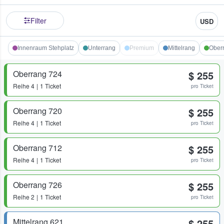
Filter
USD
Innenraum Stehplatz
Unterrang
Premium
Mittelrang
Ober
Oberrang 724
$ 255
Reihe
4
1 Ticket
pro Ticket
Oberrang 720
$ 255
Reihe
4
1 Ticket
pro Ticket
Oberrang 712
$ 255
Reihe
4
1 Ticket
pro Ticket
Oberrang 726
$ 255
Reihe
2
1 Ticket
pro Ticket
Mittelrang 621
$ 255