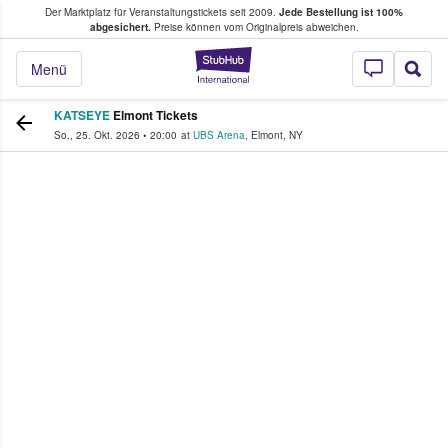
Der Marktplatz für Veranstaltungstickets seit 2009.
Jede Bestellung ist 100%
ans Tickets kaufen & verkaufen
abgesichert.
Preise können vom Originalpreis abweichen.
StubHub - Wo Fans
Menü
KATSEYE
Elmont Tickets
So., 25. Okt. 2026
•
20:00
at
UBS Arena
,
Elmont
,
NY