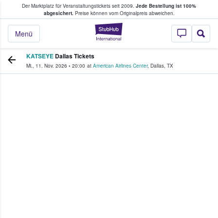
Der Marktplatz für Veranstaltungstickets seit 2009.
Jede Bestellung ist 100%
ans Tickets kaufen & verkaufen
abgesichert.
Preise können vom Originalpreis abweichen.
StubHub - Wo Fans
Menü
KATSEYE
Dallas Tickets
Mi., 11. Nov. 2026
•
20:00
at
American Airlines Center
,
Dallas
,
TX