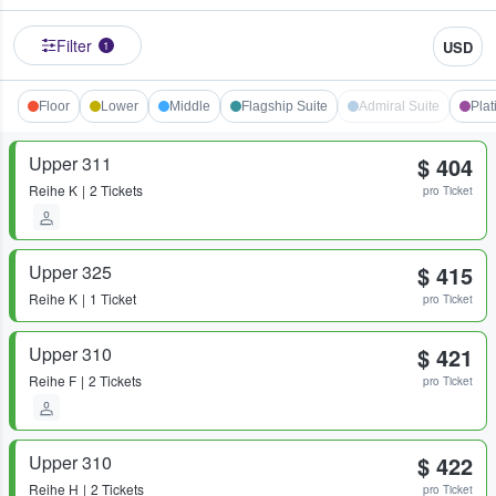
Filter
USD
1
Floor
Lower
Middle
Flagship Suite
Admiral Suite
Plat
Upper 311
$ 404
Reihe
K
2 Tickets
pro Ticket
Upper 325
$ 415
Reihe
K
1 Ticket
pro Ticket
Upper 310
$ 421
Reihe
F
2 Tickets
pro Ticket
Upper 310
$ 422
Reihe
H
2 Tickets
pro Ticket