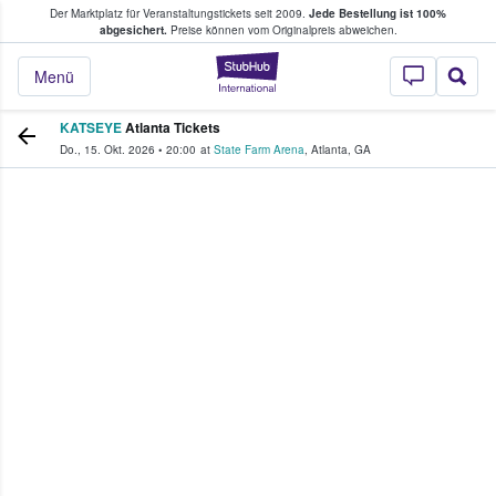
Der Marktplatz für Veranstaltungstickets seit 2009.
Jede Bestellung ist 100%
ans Tickets kaufen & verkaufen
abgesichert.
Preise können vom Originalpreis abweichen.
StubHub - Wo Fans
Menü
KATSEYE
Atlanta Tickets
Do., 15. Okt. 2026
•
20:00
at
State Farm Arena
,
Atlanta
,
GA