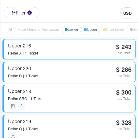
Filter
USD
1
Pit
Floor General Admission
Lower
Upper
Club Level
Sui
Upper 216
$ 243
Reihe
X
1 Ticket
pro Ticket
Upper 220
$ 286
Reihe
R
1 Ticket
pro Ticket
Upper 218
$ 300
Reihe
SRO
1 Ticket
pro Ticket
Upper 219
$ 328
Reihe
Q
1 Ticket
pro Ticket