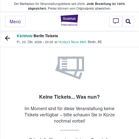
Der Marktplatz für Veranstaltungstickets seit 2009.
Jede Bestellung ist 100%
ans Tickets kaufen & verkaufen
abgesichert.
Preise können vom Originalpreis abweichen.
StubHub - Wo Fans
Menü
Kärbholz
Berlin Tickets
Fr., 23. Okt. 2026
•
20:00
at
Huxley's Neue Welt
,
Berlin
,
BE
Keine Tickets... Was nun?
Im Moment sind für diese Veranstaltung keine
Tickets verfügbar – bitte schauen Sie in Kürze
nochmal vorbei!