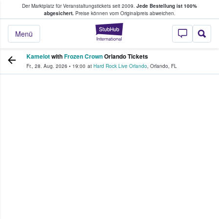
Der Marktplatz für Veranstaltungstickets seit 2009.
Jede Bestellung ist 100%
ans Tickets kaufen & verkaufen
abgesichert.
Preise können vom Originalpreis abweichen.
StubHub - Wo Fans
Menü
Kamelot
with
Frozen Crown
Orlando Tickets
Fr., 28. Aug. 2026
•
19:00
at
Hard Rock Live Orlando
,
Orlando
,
FL