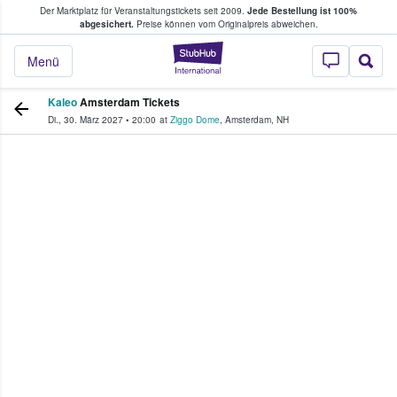
Der Marktplatz für Veranstaltungstickets seit 2009.
Jede Bestellung ist 100%
ans Tickets kaufen & verkaufen
abgesichert.
Preise können vom Originalpreis abweichen.
StubHub - Wo Fans
Menü
Kaleo
Amsterdam Tickets
Di., 30. März 2027
•
20:00
at
Ziggo Dome
,
Amsterdam
,
NH