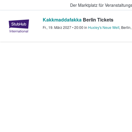
Der Marktplatz für Veranstaltungs
Kakkmaddafakka
Berlin Tickets
StubHub - Wo Fans Tickets kauf
Fr., 19. März 2027
•
20:00
in
Huxley's Neue Welt
,
Berlin