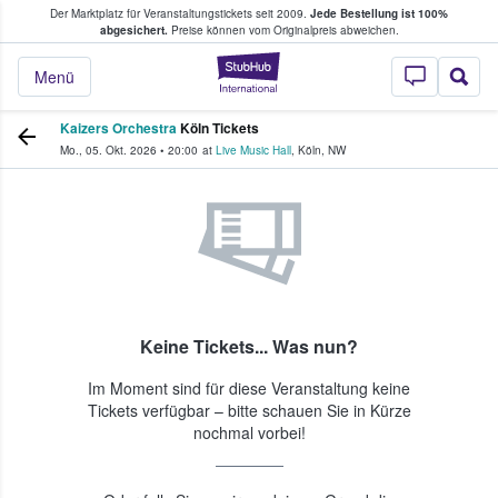
Der Marktplatz für Veranstaltungstickets seit 2009.
Jede Bestellung ist 100%
ans Tickets kaufen & verkaufen
abgesichert.
Preise können vom Originalpreis abweichen.
StubHub - Wo Fans
Menü
Kaizers Orchestra
Köln Tickets
Mo., 05. Okt. 2026
•
20:00
at
Live Music Hall
,
Köln
,
NW
Keine Tickets... Was nun?
Im Moment sind für diese Veranstaltung keine
Tickets verfügbar – bitte schauen Sie in Kürze
nochmal vorbei!