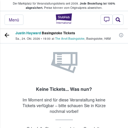
Der Marktplatz für Veranstaltungstickets seit 2009.
Jede Bestellung ist 100%
ans Tickets kaufen & verkaufen
abgesichert.
Preise können vom Originalpreis abweichen.
StubHub - Wo Fans
Menü
Justin Hayward
Basingstoke Tickets
Sa., 24. Okt. 2026
•
19:00
at
The Anvil Basingstoke
,
Basingstoke
,
HAM
Keine Tickets... Was nun?
Im Moment sind für diese Veranstaltung keine
Tickets verfügbar – bitte schauen Sie in Kürze
nochmal vorbei!