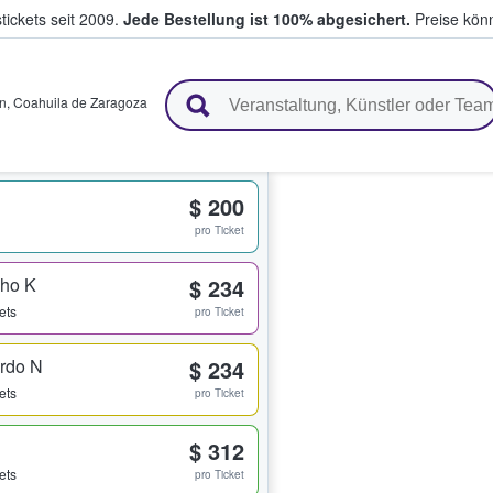
tickets seit 2009.
Jede Bestellung ist 100% abgesichert.
Preise könn
en & verkaufen
n
,
Coahuila de Zaragoza
$ 200
pro Ticket
cho K
$ 234
ets
pro Ticket
erdo N
$ 234
ets
pro Ticket
$ 312
ets
pro Ticket