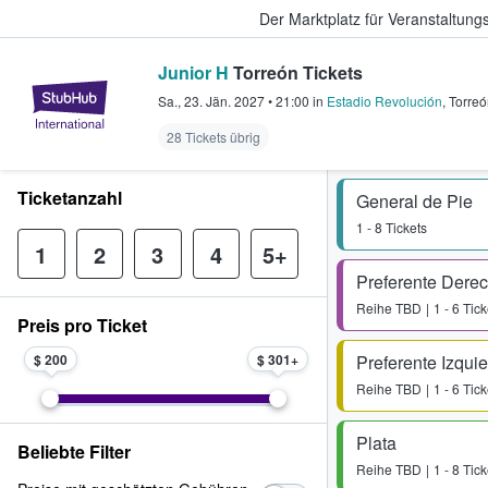
Der Marktplatz für Veranstaltungs
Junior H
Torreón Tickets
StubHub - Wo Fans Tickets kauf
Sa., 23. Jän. 2027
•
21:00
in
Estadio Revolución
,
Torreó
28 Tickets übrig
Ticketanzahl
General de Pie
1 - 8 Tickets
1
2
3
4
5+
Preferente Dere
Reihe
TBD
1 - 6 Tick
Preis pro Ticket
$ 200
$ 301
Preferente Izqui
Reihe
TBD
1 - 6 Tick
Plata
Beliebte Filter
Reihe
TBD
1 - 8 Tick