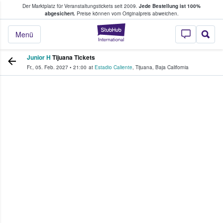
Der Marktplatz für Veranstaltungstickets seit 2009.
Jede Bestellung ist 100%
ans Tickets kaufen & verkaufen
abgesichert.
Preise können vom Originalpreis abweichen.
StubHub - Wo Fans
Menü
Junior H
Tijuana Tickets
Fr., 05. Feb. 2027
•
21:00
at
Estadio Caliente
,
Tijuana
,
Baja California