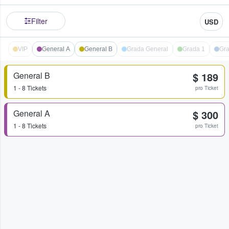
Filter
USD
VIP
General A
General B
Grada General
Grada 1
Gra
General B
$ 189
1 - 8 Tickets
pro Ticket
General A
$ 300
1 - 8 Tickets
pro Ticket