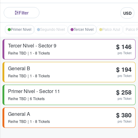
Filter
USD
Primer Nivel
Segundo Nivel
Tercer Nivel
Palco Azul
Palco 
Tercer Nivel - Sector 9
$ 146
Reihe
TBD
1 - 8 Tickets
pro Ticket
General B
$ 194
Reihe
TBD
1 - 8 Tickets
pro Ticket
Primer Nivel - Sector 11
$ 258
Reihe
TBD
6 Tickets
pro Ticket
General A
$ 380
Reihe
TBD
1 - 8 Tickets
pro Ticket