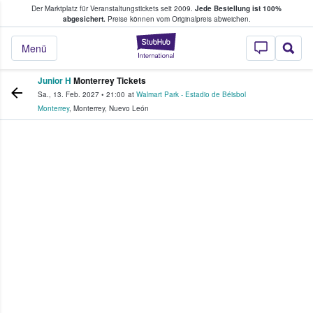
Der Marktplatz für Veranstaltungstickets seit 2009.
Jede Bestellung ist 100%
ans Tickets kaufen & verkaufen
abgesichert.
Preise können vom Originalpreis abweichen.
StubHub - Wo Fans
Menü
Junior H
Monterrey Tickets
Sa., 13. Feb. 2027
•
21:00
at
Walmart Park - Estadio de Béisbol
Monterrey
,
Monterrey
,
Nuevo León