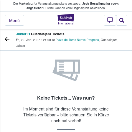
Der Marktplatz für Veranstaltungstickets seit 2009.
Jede Bestellung ist 100%
ans Tickets kaufen & verkaufen
abgesichert.
Preise können vom Originalpreis abweichen.
StubHub - Wo Fans
Menü
Junior H
Guadalajara Tickets
Fr., 29. Jän. 2027
•
21:00
at
Plaza de Toros Nuevo Progreso
,
Guadalajara
,
Jalisco
Keine Tickets... Was nun?
Im Moment sind für diese Veranstaltung keine
Tickets verfügbar – bitte schauen Sie in Kürze
nochmal vorbei!