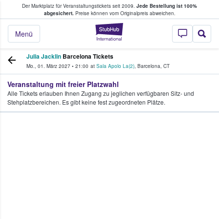
Der Marktplatz für Veranstaltungstickets seit 2009.
Jede Bestellung ist 100%
ans Tickets kaufen & verkaufen
abgesichert.
Preise können vom Originalpreis abweichen.
StubHub - Wo Fans
Menü
Julia Jacklin
Barcelona Tickets
Mo., 01. März 2027
•
21:00
at
Sala Apolo La(2)
,
Barcelona
,
CT
Veranstaltung mit freier Platzwahl
Alle Tickets erlauben Ihnen Zugang zu jeglichen verfügbaren Sitz- und
Stehplatzbereichen. Es gibt keine fest zugeordneten Plätze.