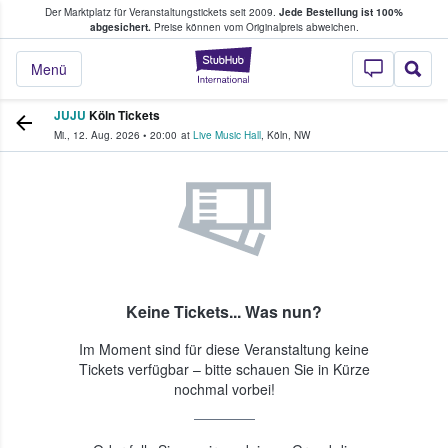
Der Marktplatz für Veranstaltungstickets seit 2009.
Jede Bestellung ist 100%
ans Tickets kaufen & verkaufen
abgesichert.
Preise können vom Originalpreis abweichen.
StubHub - Wo Fans
Menü
JUJU
Köln Tickets
Mi., 12. Aug. 2026
•
20:00
at
Live Music Hall
,
Köln
,
NW
Keine Tickets... Was nun?
Im Moment sind für diese Veranstaltung keine
Tickets verfügbar – bitte schauen Sie in Kürze
nochmal vorbei!