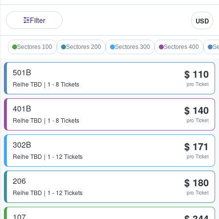
Filter
USD
Sectores 100
Sectores 200
Sectores 300
Sectores 400
Se
501B
$ 110
Reihe
TBD
1 - 8 Tickets
pro Ticket
401B
$ 140
Reihe
TBD
1 - 8 Tickets
pro Ticket
302B
$ 171
Reihe
TBD
1 - 12 Tickets
pro Ticket
206
$ 180
Reihe
TBD
1 - 12 Tickets
pro Ticket
107
$ 344