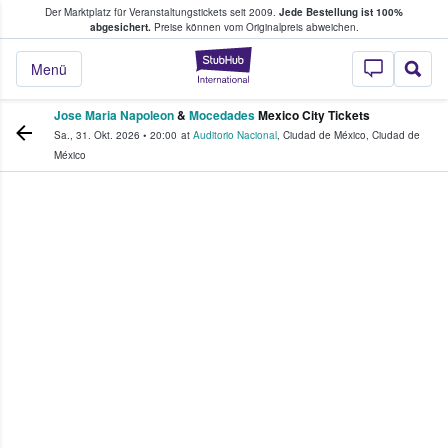
Der Marktplatz für Veranstaltungstickets seit 2009.
Jede Bestellung ist 100%
ans Tickets kaufen & verkaufen
abgesichert.
Preise können vom Originalpreis abweichen.
StubHub - Wo Fans
Menü
Jose Maria Napoleon
&
Mocedades
Mexico City Tickets
Sa., 31. Okt. 2026
•
20:00
at
Auditorio Nacional
,
Ciudad de México
,
Ciudad de
México