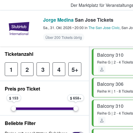
Der Marktplatz für Veranstaltungs
Jorge Medina
San Jose Tickets
StubHub - Wo Fans Tickets kauf
Sa., 31. Okt. 2026
•
20:00
in
The San Jose Civic
,
San Jo
Über 200 Tickets übrig
Ticketanzahl
Balcony 310
Reihe
G
2 - 4 Tickets
1
2
3
4
5+
Balcony 306
Preis pro Ticket
Reihe
H
1 - 8 Tickets
$ 153
$ 658
Balcony 310
Reihe
G
2 - 4 Tickets
Beliebte Filter