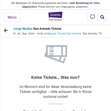
Der Marktplatz für Veranstaltungstickets seit 2009.
Jede Bestellung ist 100%
ans Tickets kaufen & verkaufen
abgesichert.
Preise können vom Originalpreis abweichen.
StubHub - Wo Fans
Menü
Jorge Medina
San Antonio Tickets
Fr., 04. Sep. 2026
•
19:00
at
Majestic Theatre San Antonio
,
San Antonio
,
TX
Keine Tickets... Was nun?
Im Moment sind für diese Veranstaltung keine
Tickets verfügbar – bitte schauen Sie in Kürze
nochmal vorbei!