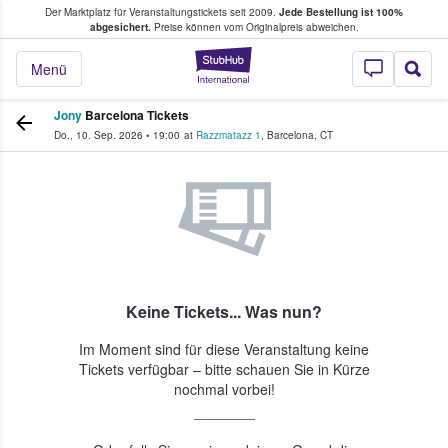
Der Marktplatz für Veranstaltungstickets seit 2009.
Jede Bestellung ist 100%
ans Tickets kaufen & verkaufen
abgesichert.
Preise können vom Originalpreis abweichen.
StubHub - Wo Fans
Menü
Jony
Barcelona Tickets
Do., 10. Sep. 2026
•
19:00
at
Razzmatazz 1
,
Barcelona
,
CT
Keine Tickets... Was nun?
Im Moment sind für diese Veranstaltung keine
Tickets verfügbar – bitte schauen Sie in Kürze
nochmal vorbei!