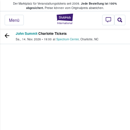
Der Marktplatz für Veranstaltungstickets seit 2009.
Jede Bestellung ist 100%
ans Tickets kaufen & verkaufen
abgesichert.
Preise können vom Originalpreis abweichen.
StubHub - Wo Fans
Menü
John Summit
Charlotte Tickets
Sa., 14. Nov. 2026
•
19:00
at
Spectrum Center
,
Charlotte
,
NC