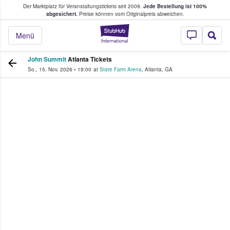
Der Marktplatz für Veranstaltungstickets seit 2009.
Jede Bestellung ist 100%
ans Tickets kaufen & verkaufen
abgesichert.
Preise können vom Originalpreis abweichen.
StubHub - Wo Fans
Menü
John Summit
Atlanta Tickets
So., 15. Nov. 2026
•
19:00
at
State Farm Arena
,
Atlanta
,
GA