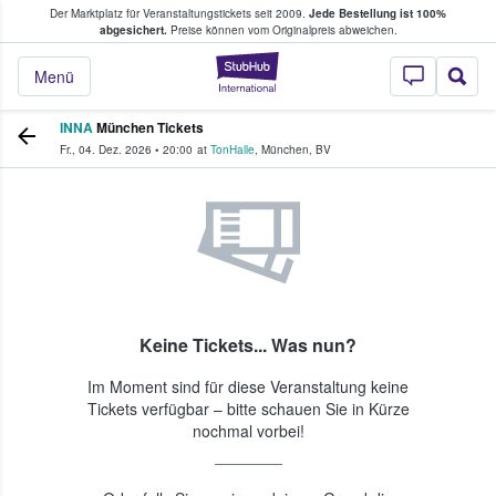
Der Marktplatz für Veranstaltungstickets seit 2009.
Jede Bestellung ist 100%
ans Tickets kaufen & verkaufen
abgesichert.
Preise können vom Originalpreis abweichen.
StubHub - Wo Fans
Menü
INNA
München Tickets
Fr., 04. Dez. 2026
•
20:00
at
TonHalle
,
München
,
BV
Keine Tickets... Was nun?
Im Moment sind für diese Veranstaltung keine
Tickets verfügbar – bitte schauen Sie in Kürze
nochmal vorbei!