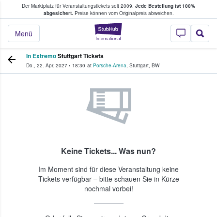
Der Marktplatz für Veranstaltungstickets seit 2009.
Jede Bestellung ist 100%
ans Tickets kaufen & verkaufen
abgesichert.
Preise können vom Originalpreis abweichen.
StubHub - Wo Fans
Menü
In Extremo
Stuttgart Tickets
Do., 22. Apr. 2027
•
18:30
at
Porsche-Arena
,
Stuttgart
,
BW
Keine Tickets... Was nun?
Im Moment sind für diese Veranstaltung keine
Tickets verfügbar – bitte schauen Sie in Kürze
nochmal vorbei!