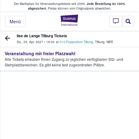
Der Marktplatz für Veranstaltungstickets seit 2009.
Jede Bestellung ist 100%
ans Tickets kaufen & verkaufen
abgesichert.
Preise können vom Originalpreis abweichen.
StubHub - Wo Fans
Menü
Ilse de Lange Tilburg Tickets
Sa., 03. Apr. 2027
•
19:00
at
013 Poppodium Tilburg
,
Tilburg
,
NBR
Veranstaltung mit freier Platzwahl
Alle Tickets erlauben Ihnen Zugang zu jeglichen verfügbaren Sitz- und
Stehplatzbereichen. Es gibt keine fest zugeordneten Plätze.