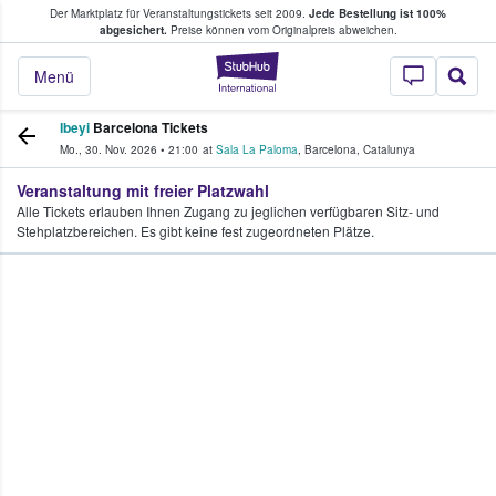
Der Marktplatz für Veranstaltungstickets seit 2009.
Jede Bestellung ist 100%
ans Tickets kaufen & verkaufen
abgesichert.
Preise können vom Originalpreis abweichen.
StubHub - Wo Fans
Menü
Ibeyi
Barcelona Tickets
Mo., 30. Nov. 2026
•
21:00
at
Sala La Paloma
,
Barcelona
,
Catalunya
Veranstaltung mit freier Platzwahl
Alle Tickets erlauben Ihnen Zugang zu jeglichen verfügbaren Sitz- und
Stehplatzbereichen. Es gibt keine fest zugeordneten Plätze.