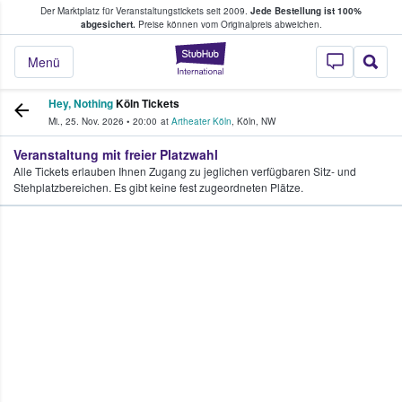
Der Marktplatz für Veranstaltungstickets seit 2009.
Jede Bestellung ist 100%
ans Tickets kaufen & verkaufen
abgesichert.
Preise können vom Originalpreis abweichen.
StubHub - Wo Fans
Menü
Hey, Nothing
Köln Tickets
Mi., 25. Nov. 2026
•
20:00
at
Artheater Köln
,
Köln
,
NW
Veranstaltung mit freier Platzwahl
Alle Tickets erlauben Ihnen Zugang zu jeglichen verfügbaren Sitz- und
Stehplatzbereichen. Es gibt keine fest zugeordneten Plätze.