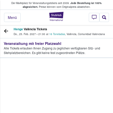
Der Marktplatz für Veranstaltungstickets seit 2009.
Jede Bestellung ist 100%
ans Tickets kaufen & verkaufen
abgesichert.
Preise können vom Originalpreis abweichen.
StubHub - Wo Fans
Menü
Henge
València Tickets
Do., 25. Feb. 2027
•
21:00
at
16 Toneladas
,
València
,
Comunidad Valenciana
Veranstaltung mit freier Platzwahl
Alle Tickets erlauben Ihnen Zugang zu jeglichen verfügbaren Sitz- und
Stehplatzbereichen. Es gibt keine fest zugeordneten Plätze.