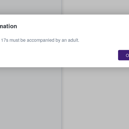
mation
o 17s must be accompanied by an adult.
O