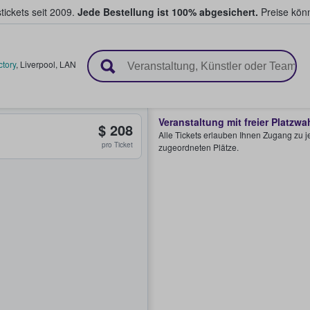
tickets seit 2009.
Jede Bestellung ist 100% abgesichert.
Preise könn
en & verkaufen
ctory
,
Liverpool
,
LAN
Veranstaltung mit freier Platzwa
$ 208
Alle Tickets erlauben Ihnen Zugang zu je
pro Ticket
zugeordneten Plätze.