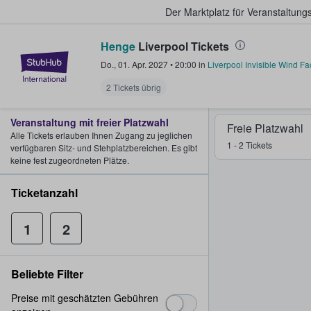
Der Marktplatz für Veranstaltungs
Henge
Liverpool Tickets
StubHub - Wo Fans Tickets kauf
Do., 01. Apr. 2027
•
20:00
in
Liverpool Invisible Wind Fa
2 Tickets übrig
Veranstaltung mit freier Platzwahl
Freie Platzwahl
Alle Tickets erlauben Ihnen Zugang zu jeglichen
1 - 2 Tickets
verfügbaren Sitz- und Stehplatzbereichen. Es gibt
keine fest zugeordneten Plätze.
Ticketanzahl
1
2
Beliebte Filter
Preise mit geschätzten Gebühren