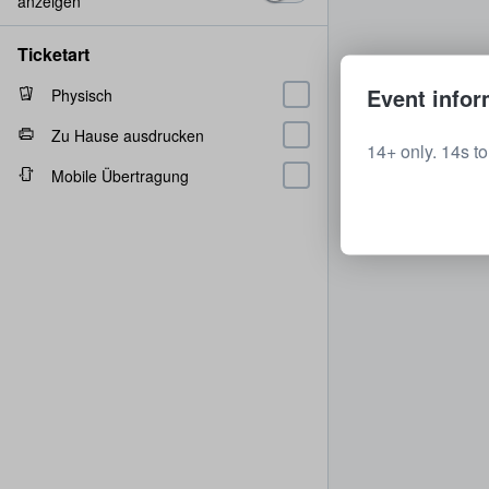
anzeigen
Ticketart
Event infor
Physisch
Zu Hause ausdrucken
14+ only. 14s t
Mobile Übertragung