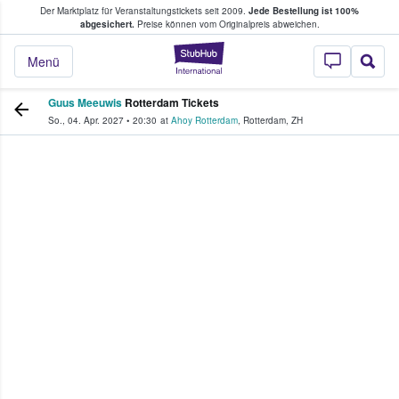
Der Marktplatz für Veranstaltungstickets seit 2009.
Jede Bestellung ist 100%
ans Tickets kaufen & verkaufen
abgesichert.
Preise können vom Originalpreis abweichen.
StubHub - Wo Fans
Menü
Guus Meeuwis
Rotterdam Tickets
So., 04. Apr. 2027
•
20:30
at
Ahoy Rotterdam
,
Rotterdam
,
ZH