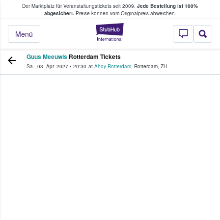
Der Marktplatz für Veranstaltungstickets seit 2009.
Jede Bestellung ist 100%
ans Tickets kaufen & verkaufen
abgesichert.
Preise können vom Originalpreis abweichen.
StubHub - Wo Fans
Menü
Guus Meeuwis
Rotterdam Tickets
Sa., 03. Apr. 2027
•
20:30
at
Ahoy Rotterdam
,
Rotterdam
,
ZH